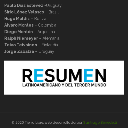
Pablo Díaz Estévez
-Uruguay
Sirio López Velasco
– Brasil
Hugo Moldiz
– Bolivia
Álvaro Montes
– Colombia
Diego Montón
– Argentina
Ralph Niemeyer
– Alemania
Teivo Teivainen
– Finlandia
Jorge Zabalza
– Uruguay
© 2020 Tierra Libre, web desarrollada por
Santiago Benedetti