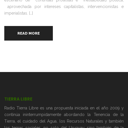
escenario de continuas protestas e inestabilidad política,
aprovechada por intereses capitalistas, intervencionistas e
imperialistas. […]
READ MORE
TIERRA LIBRE
Radio Tierra Libre es una propuesta iniciada en el año 2009 y
continúa ininterrumpidamente abordando la Tenencia de la
Tierra, el cuidado del Agua, los Recursos Naturales y también
los temas sociales, no solo del Uruguay sino también de la