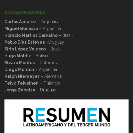
COLABORADORES
Carlos Aznarez
– Argentina
Miguel Bonasso
– Argentina
Horacio Martins Carvalho
– Brasil
Pablo Díaz Estévez
-Uruguay
Sirio López Velasco
– Brasil
Hugo Moldiz
– Bolivia
Álvaro Montes
– Colombia
Diego Montón
– Argentina
Ralph Niemeyer
– Alemania
Teivo Teivainen
– Finlandia
Jorge Zabalza
– Uruguay