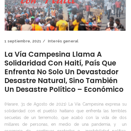
1 septiembre, 2021
Interés general
La Vía Campesina Llama A
Solidaridad Con Haití, País Que
Enfrenta No Solo Un Devastador
Desastre Natural, Sino También
Un Desastre Político – Económico
(Harare, 31 de Agosto de 2021) La Vía Campesina expresa su
solidaridad con el pueblo haitiano que enfrenta las terribles
secuelas de un terremoto, que acabó con la vida de dos
millares de personas, en medio de una pandemia, y un