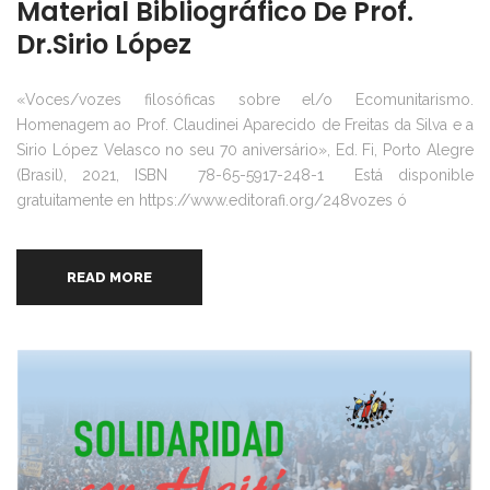
Material Bibliográfico De Prof.
Dr.Sirio López
«Voces/vozes filosóficas sobre el/o Ecomunitarismo.
Homenagem ao Prof. Claudinei Aparecido de Freitas da Silva e a
Sirio López Velasco no seu 70 aniversário», Ed. Fi, Porto Alegre
(Brasil), 2021, ISBN 78-65-5917-248-1 Está disponible
gratuitamente en https://www.editorafi.org/248vozes ó
READ MORE