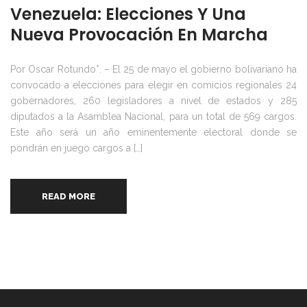
Venezuela: Elecciones Y Una
Nueva Provocación En Marcha
Por Oscar Rotundo*. – El 25 de mayo el gobierno bolivariano ha
convocado a elecciones para elegir en comicios regionales 24
gobernadores, 260 legisladores a nivel de estados y 285
diputados a la Asamblea Nacional, para un total de 569 cargos.
Este año será un año eminentemente electoral donde se
pondrán en juego cargos a […]
READ MORE