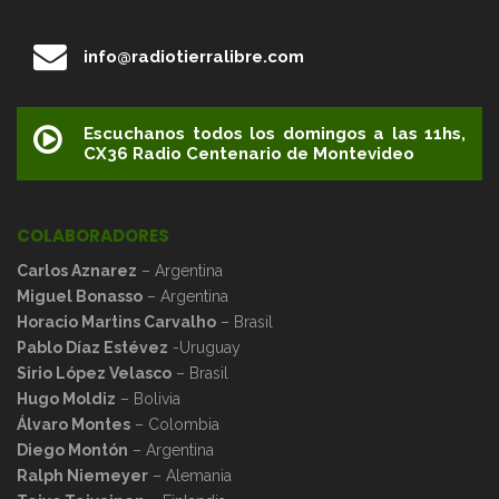
info@radiotierralibre.com
Escuchanos todos los domingos a las 11hs,
CX36 Radio Centenario de Montevideo
COLABORADORES
Carlos Aznarez
– Argentina
Miguel Bonasso
– Argentina
Horacio Martins Carvalho
– Brasil
Pablo Díaz Estévez
-Uruguay
Sirio López Velasco
– Brasil
Hugo Moldiz
– Bolivia
Álvaro Montes
– Colombia
Diego Montón
– Argentina
Ralph Niemeyer
– Alemania