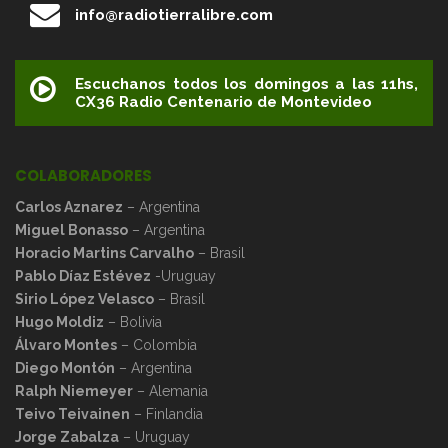
info@radiotierralibre.com
Escuchanos todos los domingos a las 11hs,
CX36 Radio Centenario de Montevideo
COLABORADORES
Carlos Aznarez
– Argentina
Miguel Bonasso
– Argentina
Horacio Martins Carvalho
– Brasil
Pablo Díaz Estévez
-Uruguay
Sirio López Velasco
– Brasil
Hugo Moldiz
– Bolivia
Álvaro Montes
– Colombia
Diego Montón
– Argentina
Ralph Niemeyer
– Alemania
Teivo Teivainen
– Finlandia
Jorge Zabalza
– Uruguay