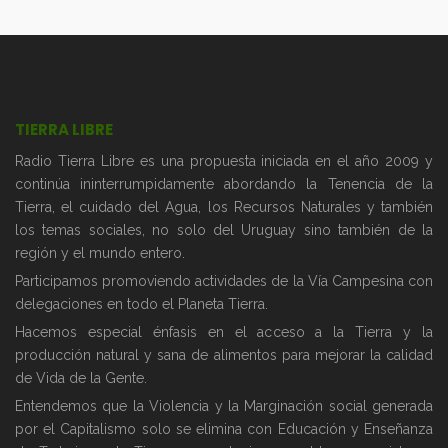
TIERRA LIBRE
Radio Tierra Libre es una propuesta iniciada en el año 2009 y
continúa ininterrumpidamente abordando la Tenencia de la
Tierra, el cuidado del Agua, los Recursos Naturales y también
los temas sociales, no solo del Uruguay sino también de la
región y el mundo entero.
Participamos promoviendo actividades de la Vía Campesina con
delegaciones en todo el Planeta Tierra.
Hacemos especial énfasis en el acceso a la Tierra y la
producción natural y sana de alimentos para mejorar la calidad
de Vida de la Gente.
Entendemos que la Violencia y la Marginación social generada
por el Capitalismo solo se elimina con Educación y Enseñanza