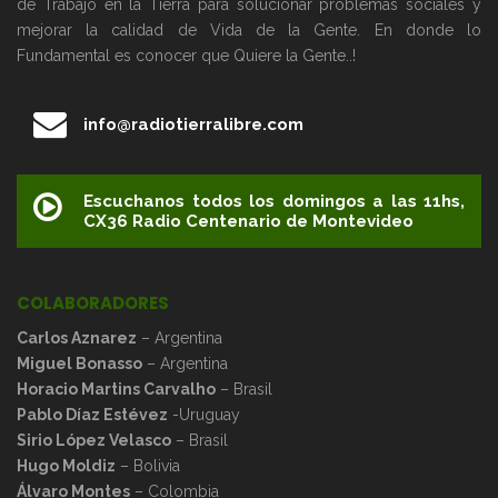
de Trabajo en la Tierra para solucionar problemas sociales y
mejorar la calidad de Vida de la Gente. En donde lo
Fundamental es conocer que Quiere la Gente..!
info@radiotierralibre.com
Escuchanos todos los domingos a las 11hs,
CX36 Radio Centenario de Montevideo
COLABORADORES
Carlos Aznarez
– Argentina
Miguel Bonasso
– Argentina
Horacio Martins Carvalho
– Brasil
Pablo Díaz Estévez
-Uruguay
Sirio López Velasco
– Brasil
Hugo Moldiz
– Bolivia
Álvaro Montes
– Colombia