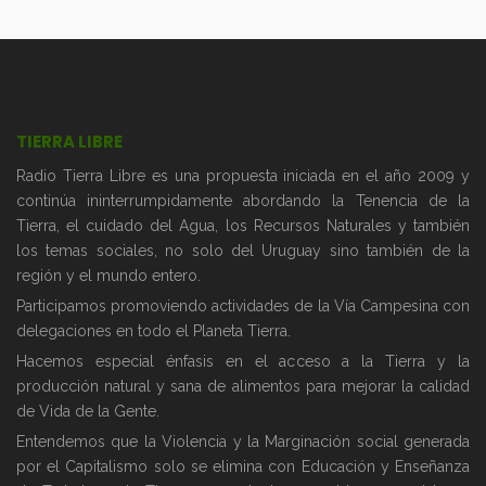
TIERRA LIBRE
Radio Tierra Libre es una propuesta iniciada en el año 2009 y
continúa ininterrumpidamente abordando la Tenencia de la
Tierra, el cuidado del Agua, los Recursos Naturales y también
los temas sociales, no solo del Uruguay sino también de la
región y el mundo entero.
Participamos promoviendo actividades de la Vía Campesina con
delegaciones en todo el Planeta Tierra.
Hacemos especial énfasis en el acceso a la Tierra y la
producción natural y sana de alimentos para mejorar la calidad
de Vida de la Gente.
Entendemos que la Violencia y la Marginación social generada
por el Capitalismo solo se elimina con Educación y Enseñanza