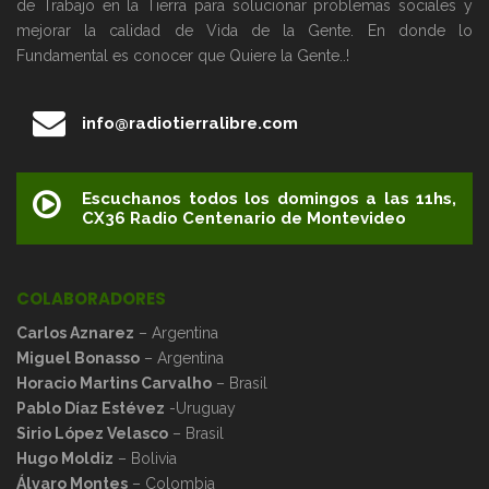
de Trabajo en la Tierra para solucionar problemas sociales y
mejorar la calidad de Vida de la Gente. En donde lo
Fundamental es conocer que Quiere la Gente..!
info@radiotierralibre.com
Escuchanos todos los domingos a las 11hs,
CX36 Radio Centenario de Montevideo
COLABORADORES
Carlos Aznarez
– Argentina
Miguel Bonasso
– Argentina
Horacio Martins Carvalho
– Brasil
Pablo Díaz Estévez
-Uruguay
Sirio López Velasco
– Brasil
Hugo Moldiz
– Bolivia
Álvaro Montes
– Colombia