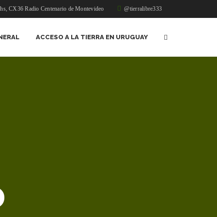
1hs, CX36 Radio Centenario de Montevideo
@tierralibre333
NERAL
ACCESO A LA TIERRA EN URUGUAY
o