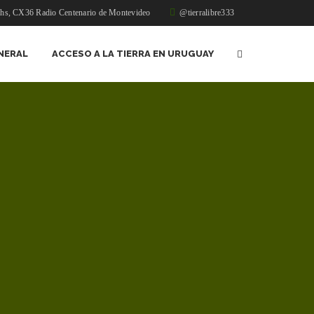
1hs, CX36 Radio Centenario de Montevideo
@tierralibre333
NERAL
ACCESO A LA TIERRA EN URUGUAY