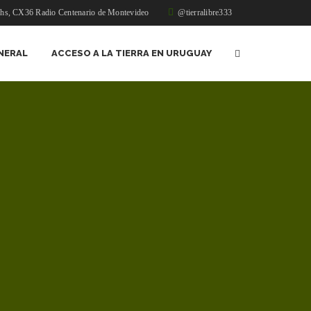
1hs, CX36 Radio Centenario de Montevideo
@tierralibre333
NERAL
ACCESO A LA TIERRA EN URUGUAY