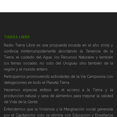
TIERRA LIBRE
Radio Tierra Libre es una propuesta iniciada en el año 2009 y
continúa ininterrumpidamente abordando la Tenencia de la
Tierra, el cuidado del Agua, los Recursos Naturales y también
los temas sociales, no solo del Uruguay sino también de la
región y el mundo entero.
Participamos promoviendo actividades de la Vía Campesina con
delegaciones en todo el Planeta Tierra.
Hacemos especial énfasis en el acceso a la Tierra y la
producción natural y sana de alimentos para mejorar la calidad
de Vida de la Gente.
Entendemos que la Violencia y la Marginación social generada
por el Capitalismo solo se elimina con Educación y Enseñanza