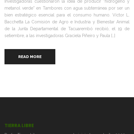
Investigadoras cuestionaron la idea de producir “hidrógeno y
metanol verde” en Tambores con agua subterránea por ser un
bien estratégico esencial para el consumo humano. Víctor L.
Bacchetta La Comisión de Agro e Industria y Bienestar Animal
de la Junta Departamental de Tacuarembó recibió, el 19 de
setiembre, a las investigadoras Graciela Piñeiro y Paula […]
READ MORE
TIERRA LIBRE