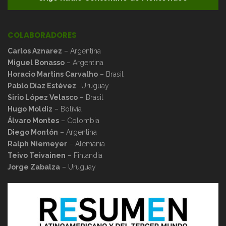
COLABORADORES
Carlos Aznarez
– Argentina
Miguel Bonasso
– Argentina
Horacio Martins Carvalho
– Brasil
Pablo Díaz Estévez
-Uruguay
Sirio López Velasco
– Brasil
Hugo Moldiz
– Bolivia
Álvaro Montes
– Colombia
Diego Montón
– Argentina
Ralph Niemeyer
– Alemania
Teivo Teivainen
– Finlandia
Jorge Zabalza
– Uruguay