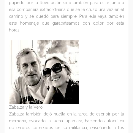
pujando por la Revolución sino también para estar junto a
esa compañera extraordinaria que se le cruzó una vez en el
camino y se quedó para siempre. Para ella vaya también
este homenaje que garabateamos con dolor por esta
horas.
Zabalza y la Vero
Zabalza también dejó huella en la tarea de escribir por la
memoria, evocado la lucha tupamara, haciendo autocrítica
de errores cometidos en su militancia, enseñando a los