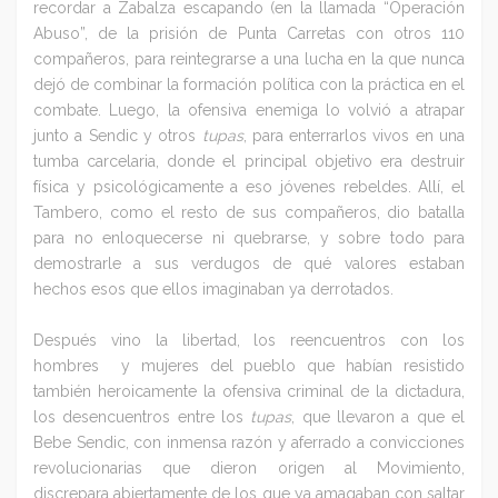
recordar a Zabalza escapando (en la llamada “Operación
Abuso”, de la prisión de Punta Carretas con otros 110
compañeros, para reintegrarse a una lucha en la que nunca
dejó de combinar la formación política con la práctica en el
combate. Luego, la ofensiva enemiga lo volvió a atrapar
junto a Sendic y otros
tupas
, para enterrarlos vivos en una
tumba carcelaria, donde el principal objetivo era destruir
física y psicológicamente a eso jóvenes rebeldes. Allí, el
Tambero, como el resto de sus compañeros, dio batalla
para no enloquecerse ni quebrarse, y sobre todo para
demostrarle a sus verdugos de qué valores estaban
hechos esos que ellos imaginaban ya derrotados.
Después vino la libertad, los reencuentros con los
hombres y mujeres del pueblo que habían resistido
también heroicamente la ofensiva criminal de la dictadura,
los desencuentros entre los
tupas
, que llevaron a que el
Bebe Sendic, con inmensa razón y aferrado a convicciones
revolucionarias que dieron origen al Movimiento,
discrepara abiertamente de los que ya amagaban con saltar