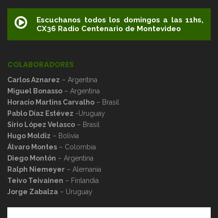
Escuchanos todos los domingos a las 11hs,
CX36 Radio Centenario de Montevideo
COLABORADORES
Carlos Aznarez
– Argentina
Miguel Bonasso
– Argentina
Horacio Martins Carvalho
– Brasil
Pablo Díaz Estévez
-Uruguay
Sirio López Velasco
– Brasil
Hugo Moldiz
– Bolivia
Álvaro Montes
– Colombia
Diego Montón
– Argentina
Ralph Niemeyer
– Alemania
Teivo Teivainen
– Finlandia
Jorge Zabalza
– Uruguay