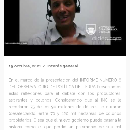
19 octubre, 2021
Interés general
En el marco de la presentación del INFORME NUMERO 6
DEL OBSERVATORIO DE POLÍTICA DE TIERRA Presentamos
estas reflexiones para el debate con los productores,
aspirantes y colonos. Considerando que al INC se le
recortaron 75 de los 90 millones de dólares, le quitaron
(desafectando) entre 70 y 120 mil hectareas de colonos
propietarios. O sea que el nuevo gobierno puede pasar a la
historia como el que perdió un patrimonio de 100 mil