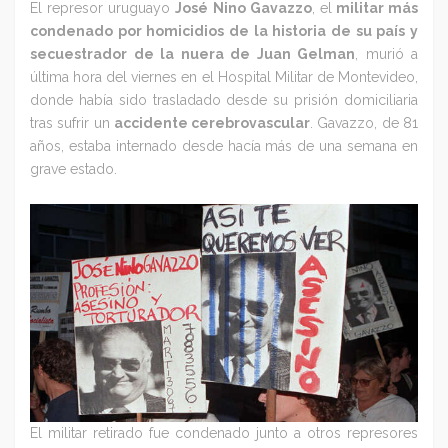
El represor uruguayo
José Nino Gavazzo
, el
militar más
condenado por homicidios de la historia de su país y
secuestrador de la nuera de Juan Gelman
, murió a
última hora del viernes en el Hospital Militar de Montevideo,
donde había sido trasladado desde su prisión domiciliaria
tras sufrir un
accidente cerebrovascular
. Gavazzo, de 81
años, estaba internado desde hacía más de una semana en
grave estado.
El militar retirado fue condenado junto a otros represores