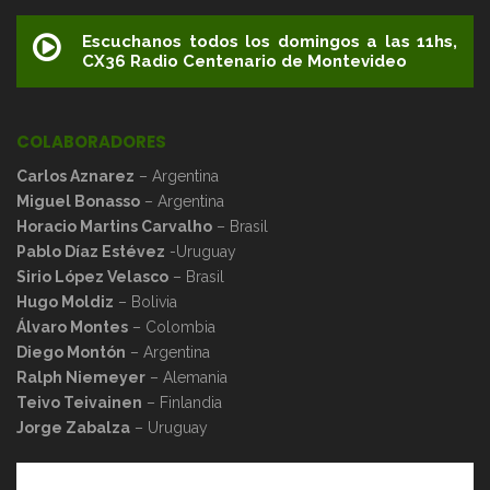
Escuchanos todos los domingos a las 11hs,
CX36 Radio Centenario de Montevideo
COLABORADORES
Carlos Aznarez
– Argentina
Miguel Bonasso
– Argentina
Horacio Martins Carvalho
– Brasil
Pablo Díaz Estévez
-Uruguay
Sirio López Velasco
– Brasil
Hugo Moldiz
– Bolivia
Álvaro Montes
– Colombia
Diego Montón
– Argentina
Ralph Niemeyer
– Alemania
Teivo Teivainen
– Finlandia
Jorge Zabalza
– Uruguay