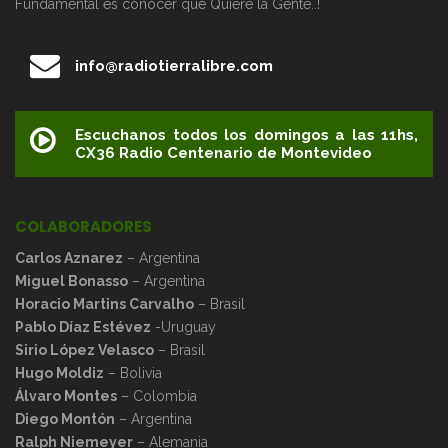
Fundamental es conocer que Quiere la Gente..!
info@radiotierralibre.com
Escuchanos todos los domingos a las 11hs,
CX36 Radio Centenario de Montevideo
COLABORADORES
Carlos Aznarez
– Argentina
Miguel Bonasso
– Argentina
Horacio Martins Carvalho
– Brasil
Pablo Díaz Estévez
-Uruguay
Sirio López Velasco
– Brasil
Hugo Moldiz
– Bolivia
Álvaro Montes
– Colombia
Diego Montón
– Argentina
Ralph Niemeyer
– Alemania