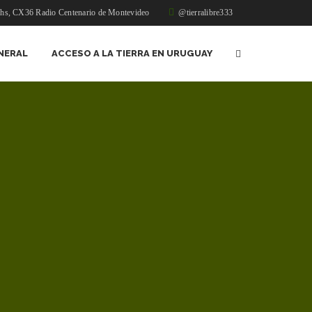
1hs, CX36 Radio Centenario de Montevideo
@tierralibre333
NERAL
ACCESO A LA TIERRA EN URUGUAY
s