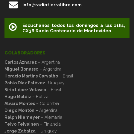
info@radiotierralibre.com
Escuchanos todos los domingos a las 11hs,
CX36 Radio Centenario de Montevideo
COLABORADORES
Carlos Aznarez
– Argentina
Miguel Bonasso
– Argentina
Horacio Martins Carvalho
– Brasil
Pablo Díaz Estévez
-Uruguay
Sirio López Velasco
– Brasil
Hugo Moldiz
– Bolivia
Álvaro Montes
– Colombia
Diego Montón
– Argentina
Ralph Niemeyer
– Alemania
Teivo Teivainen
– Finlandia
Jorge Zabalza
– Uruguay