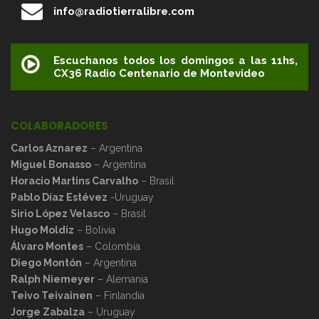
info@radiotierralibre.com
Escuchanos todos los domingos a las 11hs,
CX36 Radio Centenario de Montevideo
COLABORADORES
Carlos Aznarez
– Argentina
Miguel Bonasso
– Argentina
Horacio Martins Carvalho
– Brasil
Pablo Díaz Estévez
-Uruguay
Sirio López Velasco
– Brasil
Hugo Moldiz
– Bolivia
Álvaro Montes
– Colombia
Diego Montón
– Argentina
Ralph Niemeyer
– Alemania
Teivo Teivainen
– Finlandia
Jorge Zabalza
– Uruguay