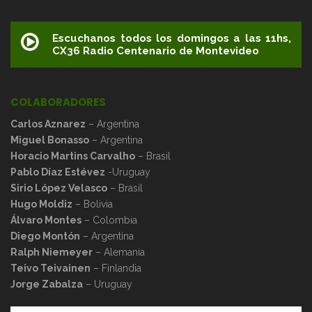
Escuchanos todos los domingos a las 11hs,
CX36 Radio Centenario de Montevideo
COLABORADORES
Carlos Aznarez
– Argentina
Miguel Bonasso
– Argentina
Horacio Martins Carvalho
– Brasil
Pablo Díaz Estévez
-Uruguay
Sirio López Velasco
– Brasil
Hugo Moldiz
– Bolivia
Álvaro Montes
– Colombia
Diego Montón
– Argentina
Ralph Niemeyer
– Alemania
Teivo Teivainen
– Finlandia
Jorge Zabalza
– Uruguay