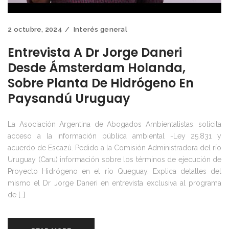
2 octubre, 2024
Interés general
Entrevista A Dr Jorge Daneri
Desde Ámsterdam Holanda,
Sobre Planta De Hidrógeno En
Paysandú Uruguay
La Asociación Argentina de Abogados Ambientalistas, solicita
acceso a la información pública ambiental -Ley 25.831 y
acuerdo de Escazú. Pedido a la Comisión Administradora del río
Uruguay (Caru) información sobre los términos de ejecución de
Proyecto Hidrógeno en el río Queguay. Explica detalles del
mismo el Dr Jorge Daneri en entrevista exclusiva al programa
de […]