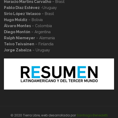
Horacio Martins Carvalho
– Brasil
Pablo Díaz Estévez
-Uruguay
Sirio López Velasco
– Brasil
Hugo Moldiz
– Bolivia
Álvaro Montes
– Colombia
Diego Montón
– Argentina
Ralph Niemeyer
– Alemania
Teivo Teivainen
– Finlandia
Jorge Zabalza
– Uruguay
© 2020 Tierra Libre, web desarrollada por
Santiago Benedetti