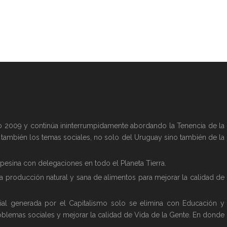
año 2009 y continúa ininterrumpidamente abordando la Tenencia de la
y también los temas sociales, no solo del Uruguay sino también de la
esina con delegaciones en todo el Planeta Tierra.
la producción natural y sana de alimentos para mejorar la calidad de
ial generada por el Capitalismo solo se elimina con Educación y
oblemas sociales y mejorar la calidad de Vida de la Gente. En donde