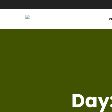
P
Day