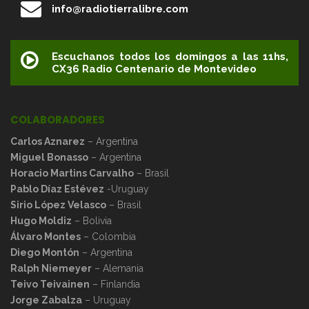
info@radiotierralibre.com
Escuchanos todos los domingos a las 11hs,
CX36 Radio Centenario de Montevideo
COLABORADORES
Carlos Aznarez
– Argentina
Miguel Bonasso
– Argentina
Horacio Martins Carvalho
– Brasil
Pablo Díaz Estévez
-Uruguay
Sirio López Velasco
– Brasil
Hugo Moldiz
– Bolivia
Álvaro Montes
– Colombia
Diego Montón
– Argentina
Ralph Niemeyer
– Alemania
Teivo Teivainen
– Finlandia
Jorge Zabalza
– Uruguay