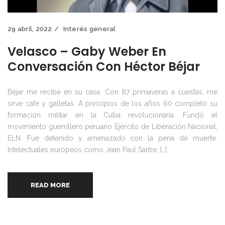
29 abril, 2022
Interés general
Velasco – Gaby Weber En
Conversación Con Héctor Béjar
Béjar me recibe en su casa. Con 87 primaveras a cuestas, me
sirve café y galletas. A principios de los años 60 completó su
formación militar en la Cuba revolucionaria. Fundó el
movimiento guerrillero peruano Ejército de Liberación Nacional,
ELN. Fue detenido y amenazado con la pena de muerte.
Intelectuales europeos como Jean Paul Sartre, […]
READ MORE