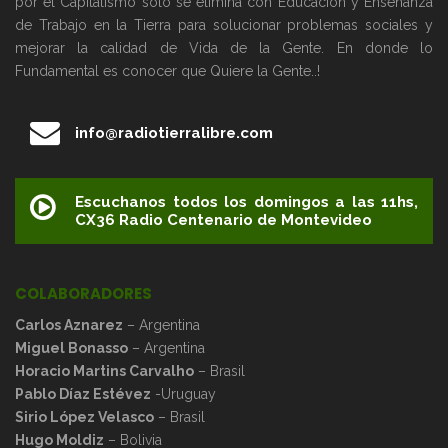
por el Capitalismo solo se elimina con Educación y Enseñanza
de Trabajo en la Tierra para solucionar problemas sociales y
mejorar la calidad de Vida de la Gente. En donde lo
Fundamental es conocer que Quiere la Gente..!
info@radiotierralibre.com
Escuchanos todos los domingos a las 11hs,
CX36 Radio Centenario de Montevideo
COLABORADORES
Carlos Aznarez
– Argentina
Miguel Bonasso
– Argentina
Horacio Martins Carvalho
– Brasil
Pablo Díaz Estévez
-Uruguay
Sirio López Velasco
– Brasil
Hugo Moldiz
– Bolivia