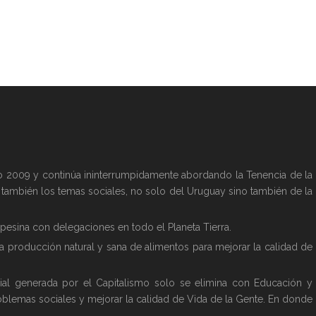
año 2009 y continúa ininterrumpidamente abordando la Tenencia de la
y también los temas sociales, no solo del Uruguay sino también de la
esina con delegaciones en todo el Planeta Tierra.
la producción natural y sana de alimentos para mejorar la calidad de
ial generada por el Capitalismo solo se elimina con Educación y
oblemas sociales y mejorar la calidad de Vida de la Gente. En donde