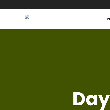
P
Day