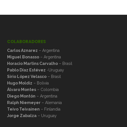
COLABORADORES
Carlos Aznarez
– Argentina
Miguel Bonasso
– Argentina
Horacio Martins Carvalho
– Brasil
Pablo Díaz Estévez
-Uruguay
Sirio López Velasco
– Brasil
Hugo Moldiz
– Bolivia
Álvaro Montes
– Colombia
Diego Montón
– Argentina
Ralph Niemeyer
– Alemania
Teivo Teivainen
– Finlandia
Jorge Zabalza
– Uruguay