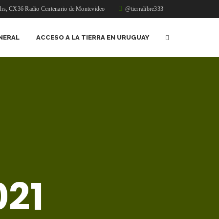
1hs, CX36 Radio Centenario de Montevideo
@tierralibre333
NERAL
ACCESO A LA TIERRA EN URUGUAY
021