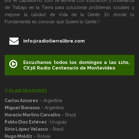
por el Capitalismo solo se elimina con Educación y Enseñanza
de Trabajo en la Tierra para solucionar problemas sociales y
mejorar la calidad de Vida de la Gente. En donde lo
Fundamental es conocer que Quiere la Gente..!
info@radiotierralibre.com
Escuchanos todos los domingos a las 11hs,
CX36 Radio Centenario de Montevideo
COLABORADORES
Carlos Aznarez
– Argentina
Miguel Bonasso
– Argentina
Horacio Martins Carvalho
– Brasil
Pablo Díaz Estévez
-Uruguay
Sirio López Velasco
– Brasil
Hugo Moldiz
– Bolivia