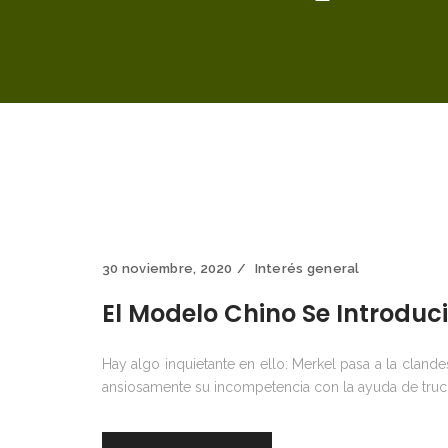
30 noviembre, 2020
Interés general
El Modelo Chino Se Introduci
Hay algo inquietante en ello: Merkel pasa a la cland
ansiosamente su incompetencia con la ayuda de truco