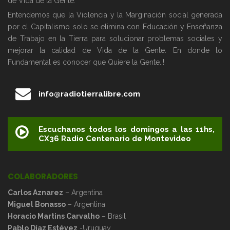
de Vida de la Gente.
Entendemos que la Violencia y la Marginación social generada
por el Capitalismo solo se elimina con Educación y Enseñanza
de Trabajo en la Tierra para solucionar problemas sociales y
mejorar la calidad de Vida de la Gente. En donde lo
Fundamental es conocer que Quiere la Gente..!
info@radiotierralibre.com
Escuchanos todos los domingos a las 11hs,
CX36 Radio Centenario de Montevideo
COLABORADORES
Carlos Aznarez
– Argentina
Miguel Bonasso
– Argentina
Horacio Martins Carvalho
– Brasil
Pablo Díaz Estévez
-Uruguay