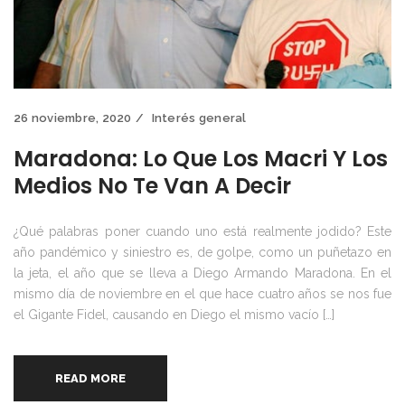
26 noviembre, 2020
Interés general
Maradona: Lo Que Los Macri Y Los
Medios No Te Van A Decir
¿Qué palabras poner cuando uno está realmente jodido? Este
año pandémico y siniestro es, de golpe, como un puñetazo en
la jeta, el año que se lleva a Diego Armando Maradona. En el
mismo día de noviembre en el que hace cuatro años se nos fue
el Gigante Fidel, causando en Diego el mismo vacío […]
READ MORE